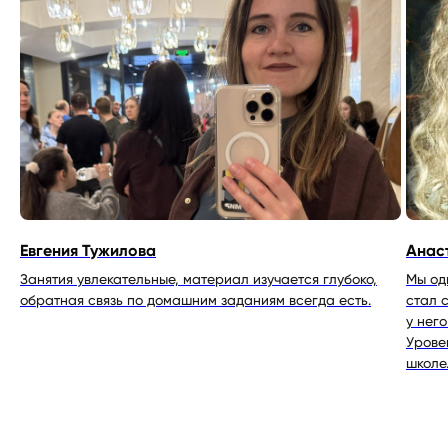
Евгения Тужилова
Анас
Занятия увлекательные, материал изучается глубоко,
Мы од
обратная связь по домашним заданиям всегда есть.
стал 
у него
Урове
школе
Формы обучения