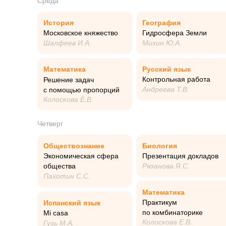
Среда
История
География
Московское княжество
Гидросфера Земли
Шалфеев И.А.
Михин Ю.А.
Математика
Русский язык
Контрольная работа
Решение задач
Андреева Т.В.
с помощью пропорций
Колоскова Е.В.
Четверг
Обществознание
Биология
Экономическая сфера
Презентация докладов
общества
Рязанова Я.С.
Пахотин С.С.
Математика
Практикум
Испанский язык
по комбинаторике
Mi casa
Колоскова Е.В.
Гузь М.А.