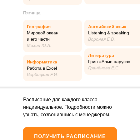
Пятница
География
Английский язык
Мировой океан
Listening & speaking
и его части
Вороная Е.В.
Михин Ю.А.
Литература
Грин «Алые паруса»
Информатика
Гранёнова Е.С.
Работа в Excel
Вербицкая Р.И.
А
Андрей Мартыненко
у
Расписание для каждого класса
учитель математики
я
индивидуальное. Подробности можно
смотреть демо-урок
узнать, созвонившись с менеджером.
ПОЛУЧИТЬ РАСПИСАНИЕ