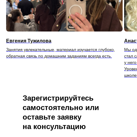
Евгения Тужилова
Анас
Занятия увлекательные, материал изучается глубоко,
Мы од
обратная связь по домашним заданиям всегда есть.
стал 
у него
Урове
школе
Зарегистрируйтесь
самостоятельно или
оставьте заявку
на консультацию