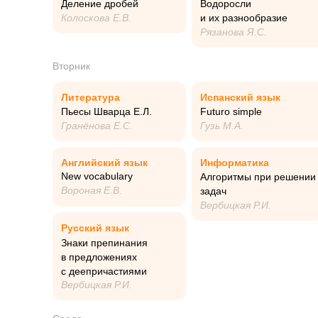
Деление дробей
Водоросли
Колоскова Е.В.
и их разнообразие
Рязанова Я.С.
Вторник
Литература
Испанский язык
Пьесы Шварца Е.Л.
Futuro simple
Гранёнова Е.С.
Гузь М.А.
Английский язык
Информатика
New vocabulary
Алгоритмы при решении
Вороная Е.В.
задач
Вербицкая Р.И.
Русский язык
Знаки препинания
в предложениях
с деепричастиями
Вербицкая Р.И.