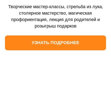
Контакты
Творческие мастер-классы, стрельба из лука,
Отзывы
столярное мастерство, магическая
профориентация, лекция для родителей и
Новости
розыгрыш подарков
Вебинары
УЗНАТЬ ПОДРОБНЕЕ
Вопросы и ответы
Формы обучения
Очное с ДОТ
Заочное обучение
Семейное обучение
Предметные интенсивы
Экстернат