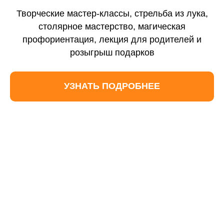
Контакты
Творческие мастер-классы, стрельба из лука,
Отзывы
столярное мастерство, магическая
профориентация, лекция для родителей и
Новости
розыгрыш подарков
Вебинары
УЗНАТЬ ПОДРОБНЕЕ
Вопросы и ответы
Формы обучения
Очное с ДОТ
Заочное обучение
Семейное обучение
Предметные интенсивы
Экстернат