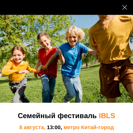
Школа
Наши преимущества
Наши Пенаты
Экспертный совет МШСО
Преподаватели и сотрудники
Семейный фестиваль
IBLS
Документы
8 августа,
13:00,
метро Китай-город