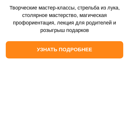
Контакты
Творческие мастер-классы, стрельба из лука,
Отзывы
столярное мастерство, магическая
профориентация, лекция для родителей и
Новости
розыгрыш подарков
Вебинары
УЗНАТЬ ПОДРОБНЕЕ
Вопросы и ответы
Формы обучения
Очное с ДОТ
Заочное обучение
Семейное обучение
Предметные интенсивы
Экстернат