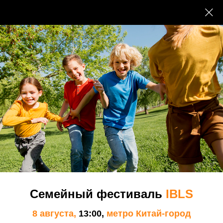
Школа
Наши преимущества
Наши Пенаты
Экспертный совет МШСО
Преподаватели и сотрудники
Семейный фестиваль
IBLS
Документы
8 августа,
13:00,
метро Китай-город