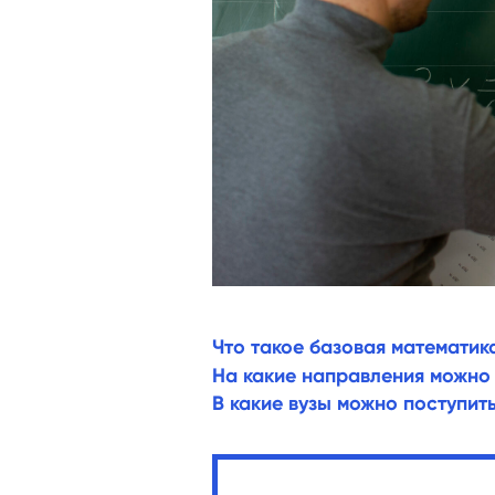
Что такое базовая математик
На какие направления можно 
В какие вузы можно поступит