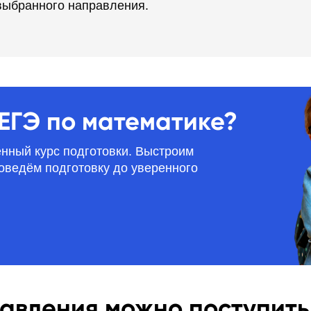
 выбранного направления.
 ЕГЭ по математике?
нный курс подготовки. Выстроим
оведём подготовку до уверенного
авления можно поступить