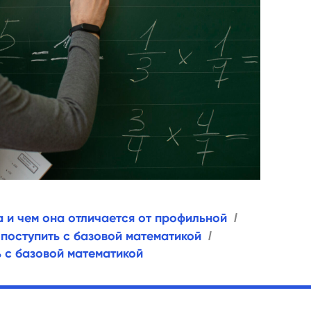
а и чем она отличается от профильной
/
поступить с базовой математикой
/
ь с базовой математикой