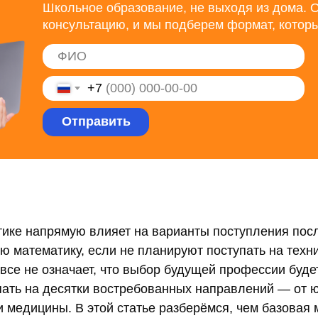
Школьное образование, не выходя из дома. О
консультацию, и мы подберем формат, котор
+7
Отправить
ике напрямую влияет на варианты поступления пос
 математику, если не планируют поступать на техни
все не означает, что выбор будущей профессии буде
пать на десятки востребованных направлений — от 
и медицины. В этой статье разберёмся, чем базовая