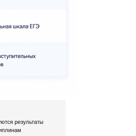
уются результаты
циплинам