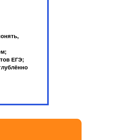
понять,
ем;
тов ЕГЭ;
глублённо