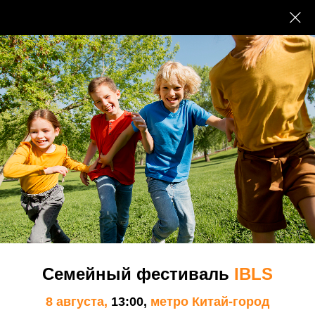
Школа
Наши преимущества
Наши Пенаты
Экспертный совет МШСО
Преподаватели и сотрудники
Семейный фестиваль
IBLS
Документы
8 августа,
13:00,
метро Китай-город