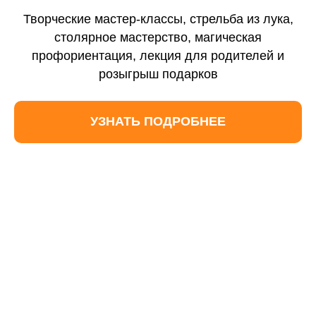
Контакты
Творческие мастер-классы, стрельба из лука,
Отзывы
столярное мастерство, магическая
профориентация, лекция для родителей и
Новости
розыгрыш подарков
Вебинары
УЗНАТЬ ПОДРОБНЕЕ
Вопросы и ответы
Формы обучения
Очное с ДОТ
Заочное обучение
Семейное обучение
Предметные интенсивы
Экстернат