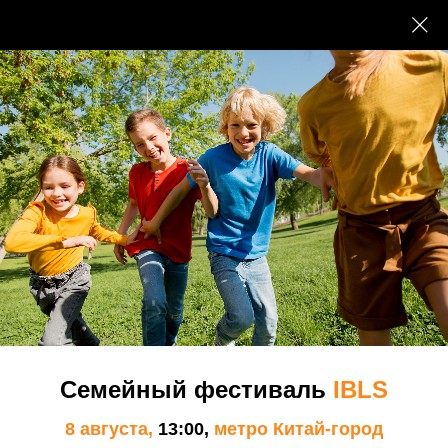
Школа
Наши преимущества
Наши Пенаты
Экспертный совет МШСО
Преподаватели и сотрудники
Семейный фестиваль
IBLS
Документы
8 августа,
13:00,
метро Китай-город