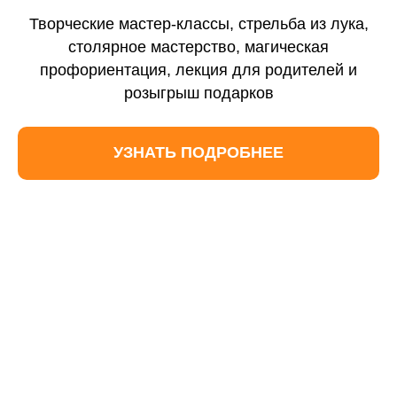
Контакты
Творческие мастер-классы, стрельба из лука,
Отзывы
столярное мастерство, магическая
профориентация, лекция для родителей и
Новости
розыгрыш подарков
Вебинары
УЗНАТЬ ПОДРОБНЕЕ
Вопросы и ответы
Формы обучения
Очное с ДОТ
Заочное обучение
Семейное обучение
Предметные интенсивы
Экстернат