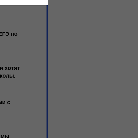
ЕГЭ по
и хотят
школы.
ми с
аммы