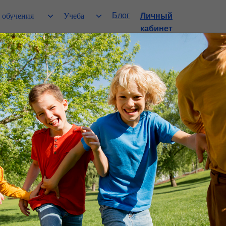
Блог
 обучения
Учеба
Личный
кабинет
оступить с ЕГЭ п
и