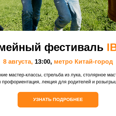
мейный фестиваль
I
8 августа,
13:00,
метро Китай-город
кие мастер-классы, стрельба из лука, столярное мас
я профориентация, лекция для родителей и розыгры
ографии?
/
В каких профессиях нужна географи
 и вузы
УЗНАТЬ ПОДРОБНЕЕ