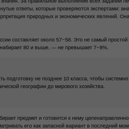
знания. За правильное выполнение всех заданий пе
рнутые ответы, которые проверяются экспертами: ан
ерпретация природных и экономических явлений. Он
сии составляет около 57−58. Это не самый простой 
 набирает 80 и выше, — не превышает 7−8%.
ь подготовку не позднее 10 класса, чтобы системно
ической географии до мирового хозяйства.
бирает предмет и готовится к нему целенаправленно
атривать его как запасной вариант в последний мом