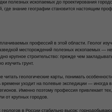
едки полезных ископаемых до проектирования город
й, где знание географии становится настоящим пр
плачиваемых профессий в этой области. Геолог изуч
азведкой месторождений полезных ископаемых — нефт
одно крупное строительство: прежде чем закладыват
о изучить грунт.
е читать геологические карты, понимать особенност
ь времени уходит на полевые экспедиции — иногда 
егионов. Именно поэтому профессия привлекает тех,
ли от крупных городов.
 геологов в России стабильно высок: горнодобыва