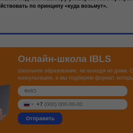
действовать по принципу «куда возьмут».
Онлайн-школа IBLS
Школьное образование, не выходя из дома. О
консультацию, и мы подберем формат, котор
+7
Отправить