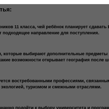
тья:
ников 11 класса
, чей ребёнок планирует сдавать 
т подходящее направление для поступления.
и
, которые выбирают дополнительные предметы 
 какие возможности открывает география после 
суется востребованными профессиями
, связанны
, экологией, туризмом и смежными отраслями.
сознанно подойти к выбору университета и прогр