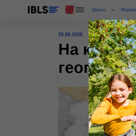
Школа
Формы
26.06.2026
На кого п
географи