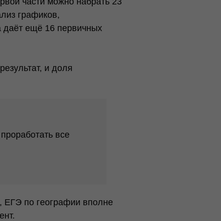
рвой части можно набрать 23
ализ графиков,
а даёт ещё 16 первичных
результат, и доля
 проработать все
, ЕГЭ по географии вполне
ент.