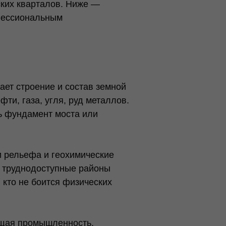
ских кварталов. Ниже —
офессиональным
ает строение и состав земной
и, газа, угля, руд металлов.
ь фундамент моста или
и рельефа и геохимические
в труднодоступные районы
 кто не боится физических
ющая промышленность,