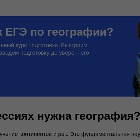
к ЕГЭ по географии?
нный курс подготовки. Выстроим
оведём подготовку до уверенного
ессиях нужна география
учение континентов и рек. Это фундаментальная нау