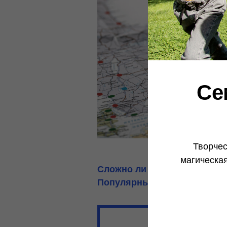
Се
Творчес
магическа
Сложно ли сдать ЕГЭ по ге
Популярные специальности