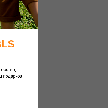
BLS
терство,
ш подарков
я?
/