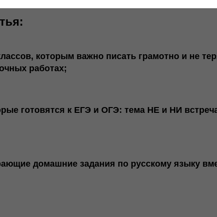
тья:
классов
, которым важно писать грамотно и не те
очных работах;
орые готовятся к ЕГЭ и ОГЭ: тема НЕ и НИ встреч
;
рающие домашние задания по русскому языку вме