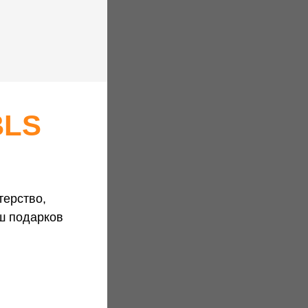
BLS
терство,
ш подарков
/