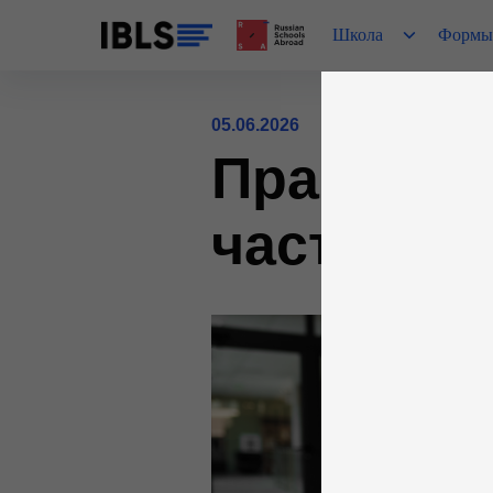
Школа
Формы
05.06.2026
Правопис
частями 