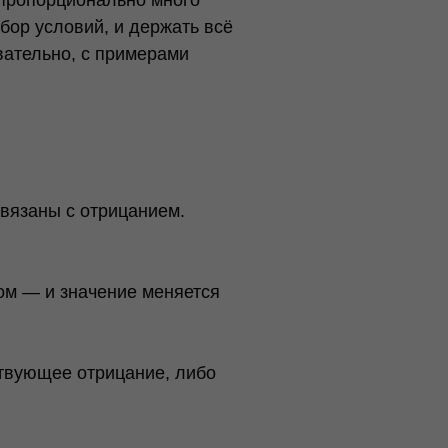
абор условий, и держать всё
вательно, с примерами
связаны с отрицанием.
вом — и значение меняется
ствующее отрицание, либо