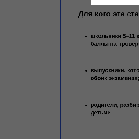
Для кого эта ста
школьники 5–11 
баллы на провер
выпускники
, кот
обоих экзаменах
родители
, разби
детьми