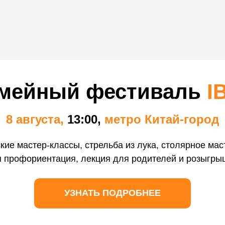
мейный фестиваль
I
8 августа,
13:00,
метро Китай-город
кие мастер-классы, стрельба из лука, столярное мас
НИ
/
Правописание НЕ с разными частями речи
/
я профориентация, лекция для родителей и розыгры
 частями речи
/
Сложные случаи и исключения
 частями речи
УЗНАТЬ ПОДРОБНЕЕ