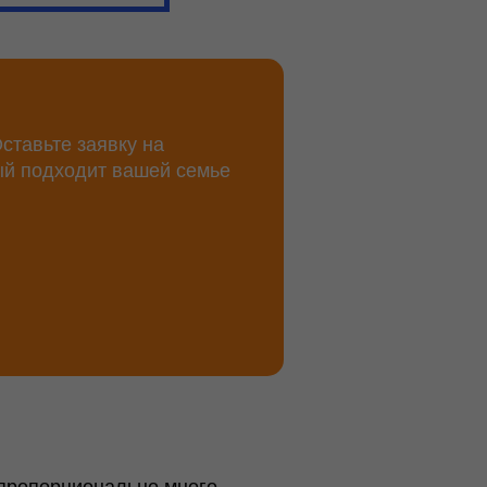
ставьте заявку на
ый подходит вашей семье
епропорционально много