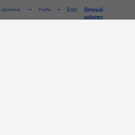
Блог
 обучения
Учеба
Личный
кабинет
ание НЕ и НИ с 
речи