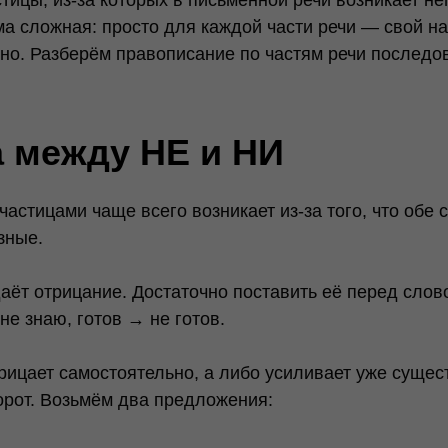
ема сложная: просто для каждой части речи — свой н
дно. Разберём правописание по частям речи последо
а между НЕ и НИ
астицами чаще всего возникает из-за того, что обе 
зные.
даёт отрицание. Достаточно поставить её перед сло
е знаю, готов → не готов.
трицает самостоятельно, а либо усиливает уже суще
орот. Возьмём два предложения: