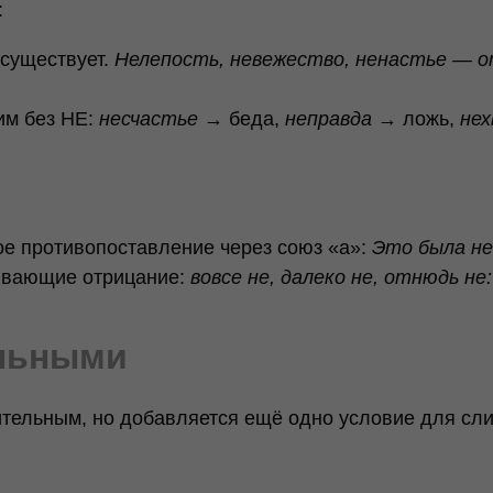
:
 существует.
Нелепость, невежество, ненастье — о
им без НЕ:
несчастье
→ беда,
неправда
→ ложь,
не
ое противопоставление через союз «а»:
Это была не
ливающие отрицание:
вовсе не, далеко не, отнюдь н
ельными
вительным, но добавляется ещё одно условие для сл