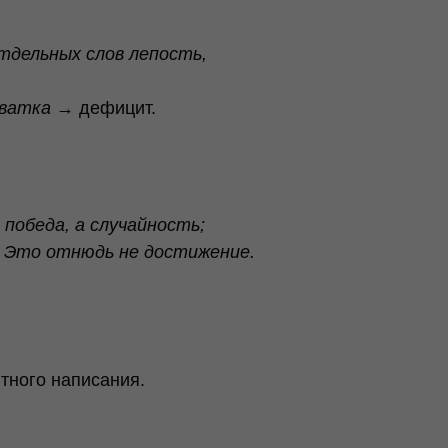
тдельных слов лепость,
хватка
→ дефицит.
 победа, а случайность;
е: Это отнюдь не достижение.
итного написания.