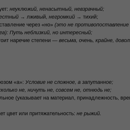
ует:
неуклюжий, ненасытный, невзрачный;
честный
→ лживый,
негромкий
→ тихий;
оставление через «но»
(это не противопоставление
га): Путь неблизкий, но интересный;
тоит наречие степени —
весьма, очень, крайне, дово
оюзом «а»:
Условие не сложное, а запутанное;
сколько не, ничуть не, совсем не, отнюдь не;
льное (указывает на материал, принадлежность, вре
ет цвет или притяжательность:
не рыжий.