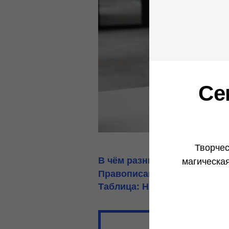
Се
Творчес
В чём разница между НЕ и 
магическа
Правописание НИ с разными
Таблица: НЕ и НИ с разными