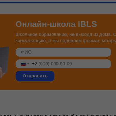
Онлайн-школа IBLS
Школьное образование, не выходя из дома. О
консультацию, и мы подберем формат, котор
+7
Отправить
тицы, из-за которых в письменной речи возникает н