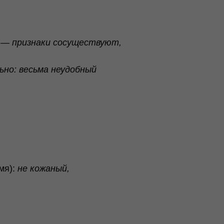
 — признаки сосуществуют,
льно: весьма неудобный
мя):
не кожаный,