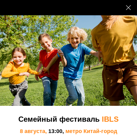
Школа
Наши преимущества
Наши Пенаты
Экспертный совет МШСО
Преподаватели и сотрудники
Семейный фестиваль
IBLS
Документы
8 августа,
13:00,
метро Китай-город