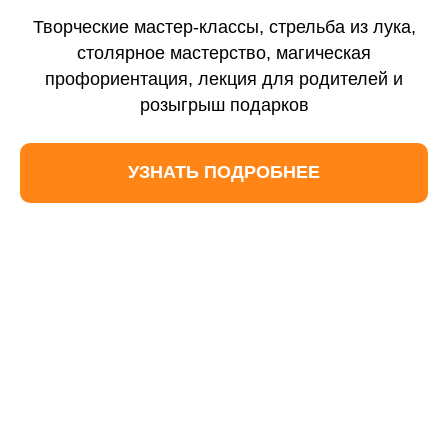
Контакты
Творческие мастер-классы, стрельба из лука,
Отзывы
столярное мастерство, магическая
профориентация, лекция для родителей и
Новости
розыгрыш подарков
Вебинары
УЗНАТЬ ПОДРОБНЕЕ
Вопросы и ответы
Формы обучения
Очное с ДОТ
Заочное обучение
Семейное обучение
Предметные интенсивы
Экстернат