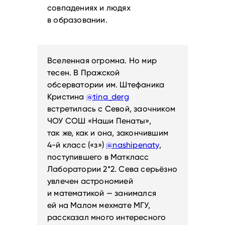
совпадениях и людях
в образовании.
Вселенная огромна. Но мир
тесен. В Пражской
обсерватории им. Штефаника
Кристина
@tina_derg
встретилась с Севой, заочником
ЧОУ СОШ «Наши Пенаты»,
так же, как и она, закончившим
4-й класс («з»)
@nashipenaty
,
поступившего в Маткласс
Лаборатории 2*2. Сева серьёзно
увлечен астрономией
и математикой — занимался
ей на Малом мехмате МГУ,
рассказал много интересного