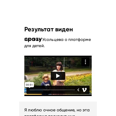
Результат виден
сразу
Наталья Усольцева о платформе
для детей.
Я люблю очное общение, но эта