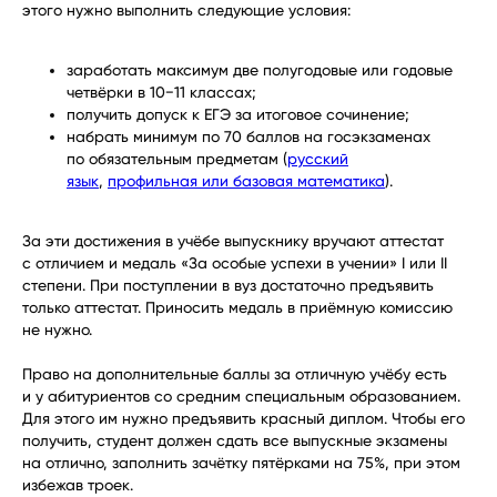
этого нужно выполнить следующие условия:
заработать максимум две полугодовые или годовые
четвёрки в 10−11 классах;
получить допуск к ЕГЭ за итоговое сочинение;
набрать минимум по 70 баллов на госэкзаменах
по обязательным предметам (
русский
язык
,
профильная или базовая математика
).
За эти достижения в учёбе выпускнику вручают аттестат
с отличием и медаль «За особые успехи в учении» I или II
степени. При поступлении в вуз достаточно предъявить
только аттестат. Приносить медаль в приёмную комиссию
не нужно.
Право на дополнительные баллы за отличную учёбу есть
и у абитуриентов со средним специальным образованием.
Для этого им нужно предъявить красный диплом. Чтобы его
получить, студент должен сдать все выпускные экзамены
на отлично, заполнить зачётку пятёрками на 75%, при этом
избежав троек.