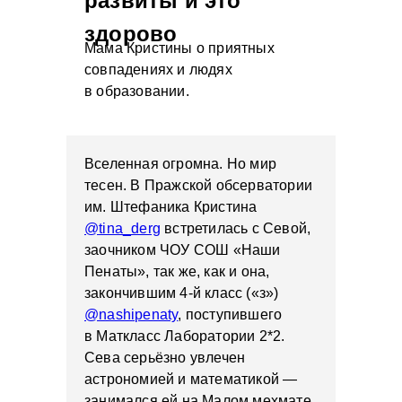
развиты и это
здорово
Мама Кристины о приятных
совпадениях и людях
в образовании.
Вселенная огромна. Но мир
тесен. В Пражской обсерватории
им. Штефаника Кристина
@tina_derg
встретилась с Севой,
заочником ЧОУ СОШ «Наши
Пенаты», так же, как и она,
закончившим 4-й класс («з»)
@nashipenaty
, поступившего
в Маткласс Лаборатории 2*2.
Сева серьёзно увлечен
астрономией и математикой —
занимался ей на Малом мехмате