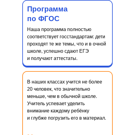
Как поступить
Программа
Разница в формах обучения
по ФГОС
Наша программа полностью
соответствует госстандартам: дети
проходят те же темы, что и в очной
Начальная школа
школе, успешно сдают ЕГЭ
и получают аттестаты.
Средняя школа
Старшая школа
В наших классах учится не более
Аттестация
20 человек, что значительно
меньше, чем в обычной школе.
Библиотека
Учитель успевает уделить
внимание каждому ребёнку
и глубже погрузить его в материал.
Блог