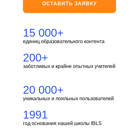
ОСТАВИТЬ ЗАЯВКУ
Отзывы
Новости
15 000+
Вебинары
единиц образовательного контента
Вопросы и ответы
200+
заботливых и крайне опытных учителей
Онлайн-обучение
французскому языку
Очное с ДОТ
20 000+
Заочное обучение
уникальных и лояльных пользователей
Семейное обучение
1991
Предметные интенсивы
год основания нашей школы IBLS
Экстернат