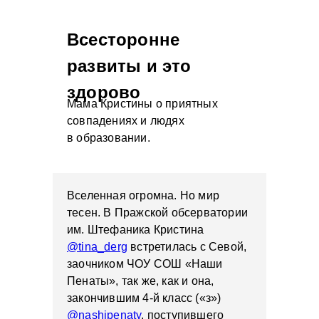
Всесторонне
развиты и это
здорово
Мама Кристины о приятных
совпадениях и людях
в образовании.
Вселенная огромна. Но мир
тесен. В Пражской обсерватории
им. Штефаника Кристина
@tina_derg
встретилась с Севой,
заочником ЧОУ СОШ «Наши
Пенаты», так же, как и она,
закончившим 4-й класс («з»)
@nashipenaty
, поступившего