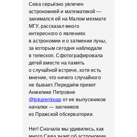
Сева серьёзно увлечен
астрономией и математикой —
занимался ей на Малом мехмате
МГУ, рассказал много
интересного о явлениях
в астрономии и о затмении луны,
за которым сегодня наблюдали
в телескоп. Сфотографировала
детей вместе на память
о случайной встрече, хотя есть
мнение, что ничего случайного
не бывает. Передаём привет
Анжелике Петровне
@tokarenkoap
от ее выпускников
началки — заочников
из Пражской обсерватории.
Нет! Сначала мы удивились, как
много Сева знает об астрономии.