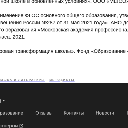
вной школе в обновленных условиях». ООО «МШСО». 
именение ФГОС основного общего образования, ут
вещения России №287 от 31 мая 2021 года». АНО д
о образования «Московская академия профессион
часа. 2021.
ровая трансформация школы». Фонд «Образование –
ЯЗЫКА И ЛИТЕРАТУРЫ
МЕТОДИСТЫ
я
разование
Отзывы
Контакты
Новости