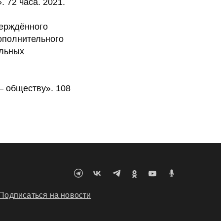
72 часа. 2021.
верждённого
ополнительного
альных
 обществу». 108
Подписаться на новости