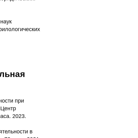
 наук
 филологических
льная
ности при
 Центр
аса. 2023.
ятельности в