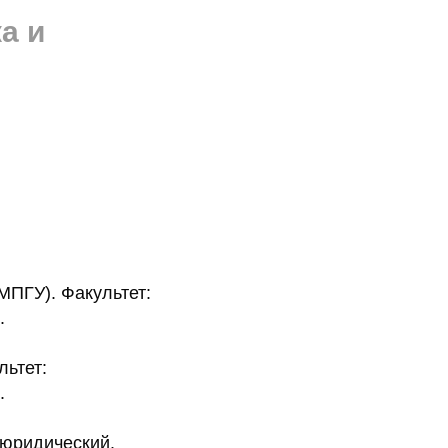
а и
МПГУ). Факультет:
.
льтет:
.
 юридический.