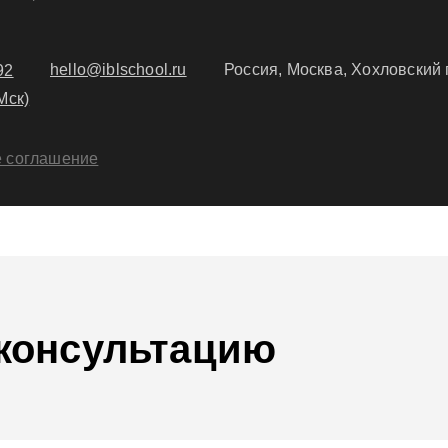
hello@iblschool.ru
Россия, Москва, Хохловский 
92
Мск)
е соглашение
 консультацию