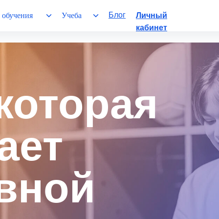
Блог
 обучения
Учеба
Личный
кабинет
 которая
ает
вной