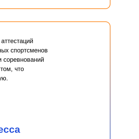
 аттестаций
ных спортсменов
и соревнований
том, что
ую.
есса