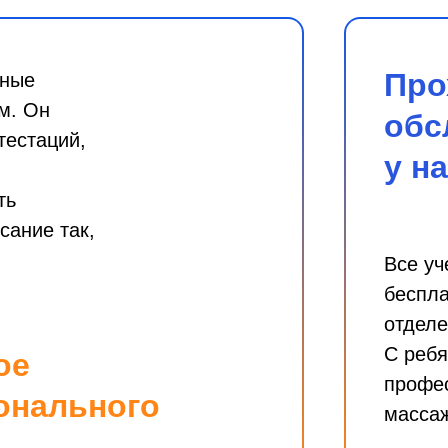
Про
чные
м. Он
обс
тестаций,
у
н
ть
сание так,
Все уч
беспла
отделе
С ребя
ое
профе
онального
массаж