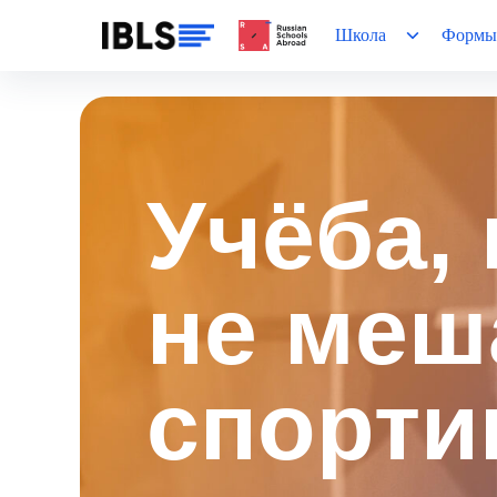
Школа
Формы
Учёба,
не меш
спорти