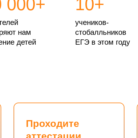
0 000+
10+
телей
учеников-
ряют нам
стобалльников
ение детей
ЕГЭ в этом году
Проходите
аттестации