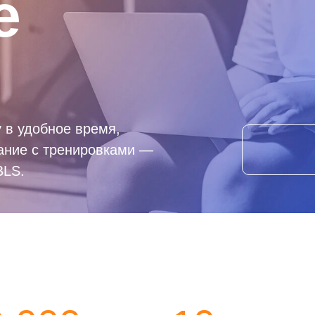
е
 в удобное время,
ание с тренировками —
BLS.