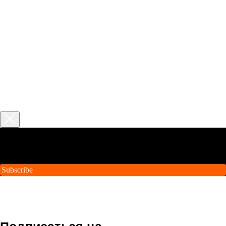
Tilda Newsletter
Subscribe to our email newsletter for useful tips and valuable
resources, sent out every month
Subscribe