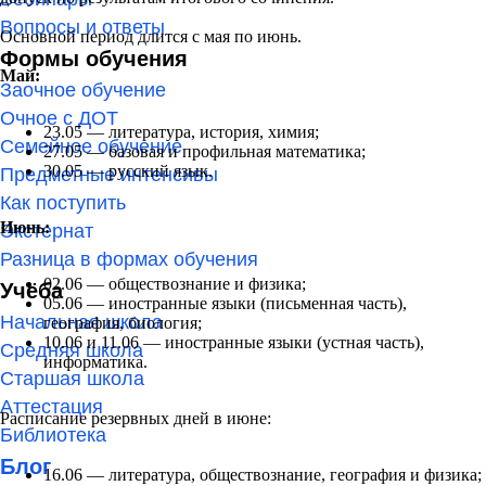
Вопросы и ответы
Основной период длится с мая по июнь.
Формы обучения
Май:
Заочное обучение
Очное с ДОТ
23.05 — литература, история, химия;
Семейное обучение
27.05 — базовая и профильная математика;
30.05 — русский язык.
Предметные интенсивы
Как поступить
Июнь:
Экстернат
Разница в формах обучения
02.06 — обществознание и физика;
Учёба
05.06 — иностранные языки (письменная часть),
Начальная школа
география, биология;
10.06 и 11.06 — иностранные языки (устная часть),
Средняя школа
информатика.
Старшая школа
Аттестация
Расписание резервных дней в июне:
Библиотека
Блог
16.06 — литература, обществознание, география и физика;