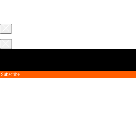
Tilda Newsletter
Subscribe to our email newsletter for useful tips and valuable
resources, sent out every month
Subscribe