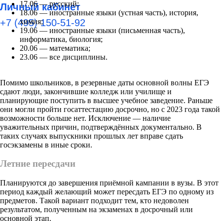
17.06 — русский;
Личный кабинет
18.06 — иностранные языки (устная часть), история,
химия;
+7 (495) 150-51-92
19.06 — иностранные языки (письменная часть),
информатика, биология;
20.06 — математика;
23.06 — все дисциплины.
Помимо школьников, в резервные даты основной волны ЕГЭ
сдают люди, закончившие колледж или училище и
планирующие поступить в высшее учебное заведение. Раньше
они могли пройти госаттестацию досрочно, но с 2023 года такой
возможности больше нет. Исключение — наличие
уважительных причин, подтверждённых документально. В
таких случаях выпускники прошлых лет вправе сдать
госэкзамены в иные сроки.
Летние пересдачи
Планируются до завершения приёмной кампании в вузы. В этот
период каждый желающий может пересдать ЕГЭ по одному из
предметов. Такой вариант подходит тем, кто недоволен
результатом, полученным на экзаменах в досрочный или
основной этап.