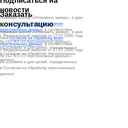
Подписаться на
новости
Заказать
Нажимая кнопку «Отправить заявку», я даю
консультацию
свое
согласие на обработку моих
персональных данных
, в соответствии
Нажимая кнопку «Отправить заявку», я даю
с Федеральным законом от 27.07.2006 года
свое
согласие на обработку моих
№ 152-ФЗ «О персональных данных»,
персональных данных
, в соответствии
на условиях и для целей, определенных
с Федеральным законом от 27.07.2006 года
в Согласии на обработку персональных
№ 152-ФЗ «О персональных данных»,
данных.
на условиях и для целей, определенных
в Согласии на обработку персональных
данных.