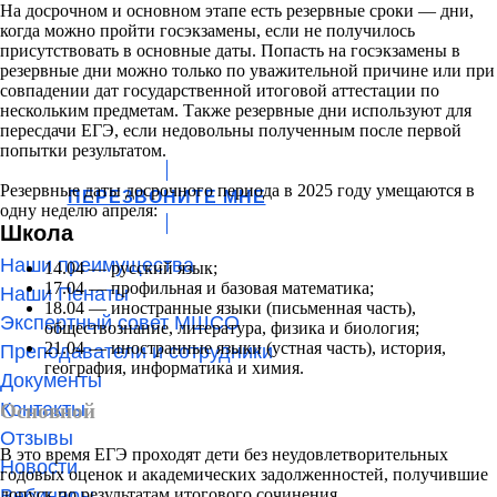
На досрочном и основном этапе есть резервные сроки — дни,
когда можно пройти госэкзамены, если не получилось
присутствовать в основные даты. Попасть на госэкзамены в
резервные дни можно только по уважительной причине или при
совпадении дат государственной итоговой аттестации по
нескольким предметам. Также резервные дни используют для
пересдачи ЕГЭ, если недовольны полученным после первой
попытки результатом.
Резервные даты досрочного периода в 2025 году умещаются в
ПЕРЕЗВОНИТЕ МНЕ
одну неделю апреля:
Школа
Наши преимущества
14.04 — русский язык;
17.04 — профильная и базовая математика;
Наши Пенаты
18.04 — иностранные языки (письменная часть),
Экспертный совет МШСО
обществознание, литература, физика и биология;
21.04 — иностранные языки (устная часть), история,
Преподаватели и сотрудники
география, информатика и химия.
Документы
Контакты
Основной
Отзывы
В это время ЕГЭ проходят дети без неудовлетворительных
Новости
годовых оценок и академических задолженностей, получившие
допуск по результатам итогового сочинения.
Вебинары