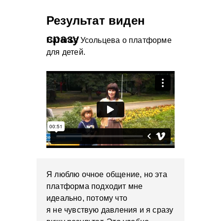
Результат виден
сразу
Наталья Усольцева о платформе
для детей.
Я люблю очное общение, но эта
платформа подходит мне
идеально, потому что
я не чувствую давления и я сразу