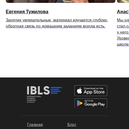
Евгения Тужилова
Анас
Занятия увлекательные, материал изучается глубоко,
Мы од
обратная связь по домашним заданиям всегда есть.
стал 
у него
Урове
школе
Формы обучения
Главная
Блог