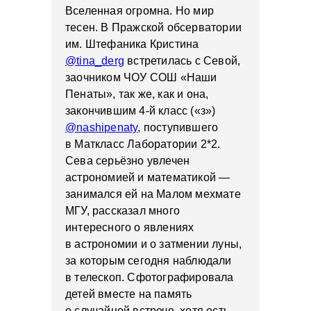
Вселенная огромна. Но мир
тесен. В Пражской обсерватории
им. Штефаника Кристина
@tina_derg
встретилась с Севой,
заочником ЧОУ СОШ «Наши
Пенаты», так же, как и она,
закончившим 4-й класс («з»)
@nashipenaty
, поступившего
в Маткласс Лаборатории 2*2.
Сева серьёзно увлечен
астрономией и математикой —
занимался ей на Малом мехмате
МГУ, рассказал много
интересного о явлениях
в астрономии и о затмении луны,
за которым сегодня наблюдали
в телескоп. Сфотографировала
детей вместе на память
о случайной встрече, хотя есть