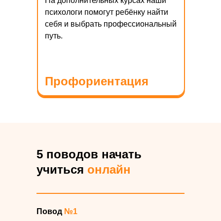
На дополнительных курсах наши
обучения
психологи помогут ребёнку найти
себя и выбрать профессиональный
путь.
Профориентация
5 поводов начать
учиться
онлайн
Повод
№1