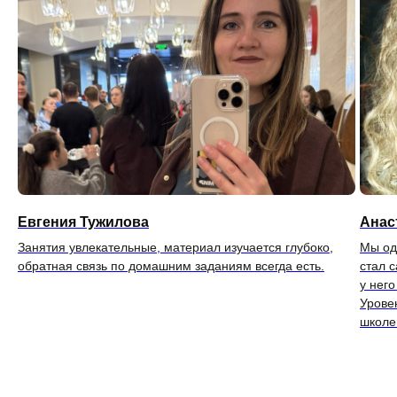
Евгения Тужилова
Анас
Занятия увлекательные, материал изучается глубоко,
Мы од
обратная связь по домашним заданиям всегда есть.
стал 
у него
Урове
школе
Формы обучения